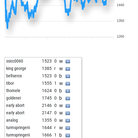
1440
1350
1260
w
ssicc0060
1523
0
w
king george
1385
r
b
beltserox
1523
0
w
tibor
1555
1
b
thomele
1624
0
b
goldenei
1745
0
w
early abort
2146
0
w
early abort
2147
0
w
analog
1355
0
w
turmspringerii
1644
r
b
turmspringerii
1666
1