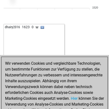
b
chessie1
1223
1
1520
b
furor teutonicus
1425
1
b
anderl1
1451
0
b
sarah_24
1518
1
w
dhairy2016
1623
0
w
aadhith_srinivas
1312
0
w
girush
1244
1
w
early abort
2058
0
w
early abort
2059
0
b
juergen18
1381
0
b
jakob2700
1446
0
Wir verwenden Cookies und vergleichbare Technologien,
b
enjoy
1680
0
um bestimmte Funktionen zur Verfügung zu stellen, die
w
jacco
1349
1
Nutzererfahrungen zu verbessern und interessengerechte
b
friedrichosser
1493
0
Inhalte auszuspielen. Abhängig von ihrem
b
early abort
2119
0
Verwendungszweck können dabei neben technisch
b
early abort
2120
0
erforderlichen Cookies auch Analyse-Cookies sowie
w
der erleuchtete
2291
0
Marketing-Cookies eingesetzt werden.
Hier
können Sie der
b
lubo47
1479
1
Verwendung von Analyse-Cookies und Marketing-Cookies
w
speedwolf
1323
r