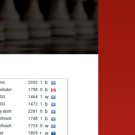
b
zos
2052
1
b
rebuker
1798
0
w
l33
1464
1
b
l33
1472
1
b
ly abort
2281
0
b
nfrosch
1748
1
w
nfrosch
1733
0
w
sii
1805
r