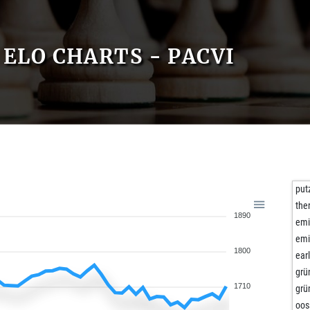
ELO CHARTS - PACVI
put
the
1890
emi
emi
1800
ear
grü
1710
grü
oos