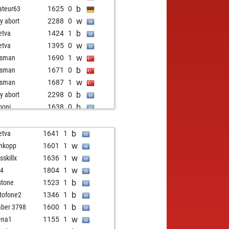
b
teur63
1625
0
w
ly abort
2288
0
b
etva
1424
1
w
etva
1395
0
w
esman
1690
1
b
esman
1671
0
w
esman
1687
1
b
ly abort
2298
0
b
ooni
1638
0
w
g john silver
1537
0
b
realbrain
1615
0
b
etva
1641
1
b
o1971
1702
1
w
chkopp
1601
1
w
o1971
1718
1
w
sskillx
1636
1
w
ampn0mi2
1933
0
w
64
1804
1
w
1861
0
b
stone
1523
1
b
ghtowl
2233
0
b
tofone2
1346
1
b
ber
1490
1
b
mber 3798
1600
1
w
39
1787
r
w
ena1
1155
1