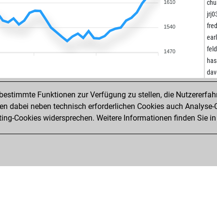
pan
chu
1610
el t
jrj
mo
fre
1540
bab
ear
ear
fel
1470
ear
has
jo_
dav
f1
gus
spa
estimmte Funktionen zur Verfügung zu stellen, die Nutzererfah
kan
dar
 dabei neben technisch erforderlichen Cookies auch Analyse-C
rap
eni
ng-Cookies widersprechen. Weitere Informationen finden Sie in
kni
put
kni
han
phy
map
and
sua
ear
bon
pio
bon
avi
fax
ros
bon
hmt