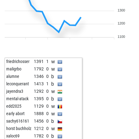
1300
1200
1100
w
friedrichosser
1391
1
w
maligrbo
1792
0
b
alumne
1346
0
b
leconquerant
1413
1
w
jayendra3
1292
0
b
mental-atack
1395
0
w
edd2025
1129
0
w
early abort
1888
0
b
sachy616161
1456
0
w
horst buchholz
1212
0
b
xaloc69
1782
0