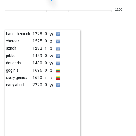
1200
w
bauer heinrich
1228
0
b
xberger
1525
0
b
aznoh
1292
r
w
jobbe
1449
0
w
douddds
1430
0
b
goginis
1696
0
b
crazy genius
1620
r
w
early abort
2220
0