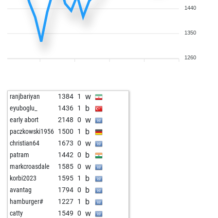
1440
1350
1260
w
ranjbariyan
1384
1
b
eyuboglu_
1436
1
w
early abort
2148
0
b
paczkowski1956
1500
1
w
christian64
1673
0
b
patram
1442
0
w
markcroasdale
1585
0
b
korbi2023
1595
1
b
avantag
1794
0
b
hamburger#
1227
1
w
catty
1549
0