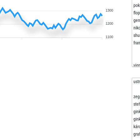
pok
1300
flop
ge
1200
nik
shu
1100
fra
vig
ust
sos
zeg
vet
ste
wal
gin
bre
gin
kár
dom
gra