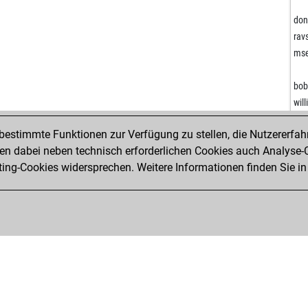
and
and
don
zom
rav
tro
mse
tro
bob
sin
wil
bli
wil
ber
estimmte Funktionen zur Verfügung zu stellen, die Nutzererfah
wil
ber
 dabei neben technisch erforderlichen Cookies auch Analyse-C
ber
ng-Cookies widersprechen. Weitere Informationen finden Sie in
don
pat
don
ra7
bo
alm
alm
joc
hei
epp
hei
gro
ava
sto