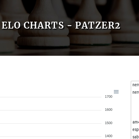
ELO CHARTS - PATZER2
ner
ner
1700
1600
am
1500
esp
1400
sab