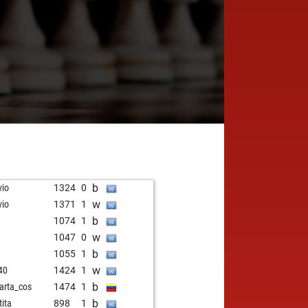
b
vio
1324
0
w
vio
1371
1
b
1074
1
w
1047
0
b
1055
1
w
40
1424
1
b
arta_cos
1474
1
b
tita
898
1