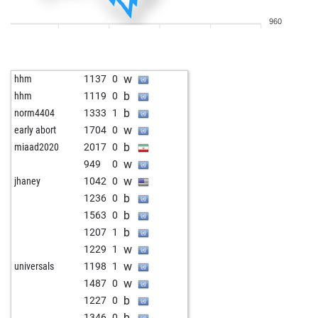
b
eugenprog
1384
0
960
w
early abort
1700
0
w
early abort
1701
0
w
dublonita
1862
0
w
hhm
1137
0
w
ayron6
1449
0
b
hhm
1119
0
b
ayron6
1444
0
b
norm4404
1333
1
w
paulmiller
1413
0
w
early abort
1704
0
b
paulmiller
1443
1
b
miaad2020
2017
0
b
grihm1
1289
0
w
949
0
w
early abort
1694
0
w
jhaney
1042
0
w
jerialkiller
1280
0
b
1236
0
b
mikeb2020
1276
0
b
1563
0
w
clutgerbaselgia
1245
1
b
1207
1
w
leffe123
1291
0
w
1229
1
b
dragan1951
1703
0
w
universals
1198
1
w
pochylý
1104
1
w
1487
0
b
oyarsa
1202
0
b
1227
0
b
early abort
1692
0
b
1346
0