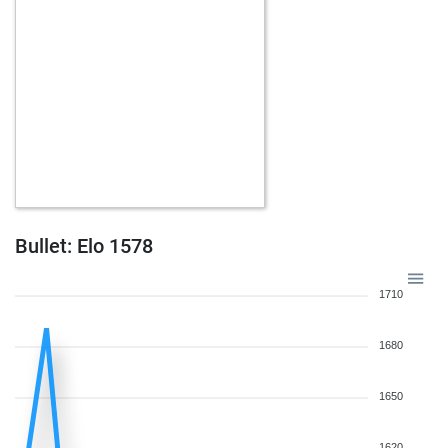
w
nenad79
801
1
b
ajaa1
1535
0
w
uzwil
1672
0
w
early abort
2150
0
b
palko
1603
0
b
suselchen
1591
1
w
kingfish
1651
0
Bullet: Elo 1578
1710
1680
1650
1620