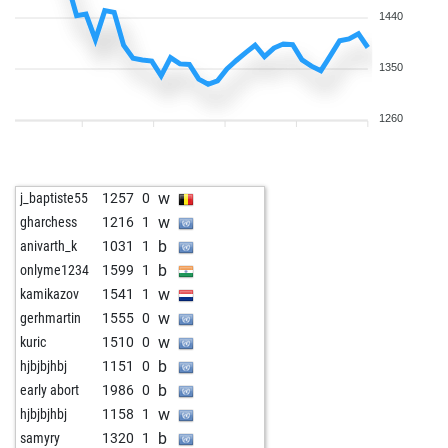
1440
1350
1260
w
j_baptiste55
1257
0
w
gharchess
1216
1
b
anivarth_k
1031
1
b
onlyme1234
1599
1
w
kamikazov
1541
1
w
gerhmartin
1555
0
w
kuric
1510
0
b
hjbjbjhbj
1151
0
b
early abort
1986
0
w
hjbjbjhbj
1158
1
b
samyry
1320
1