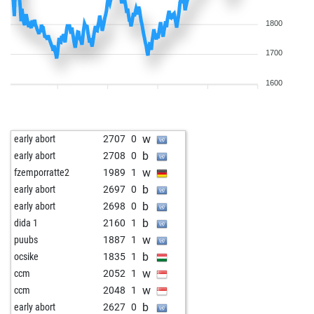
1800
1700
1600
w
early abort
2707
0
b
early abort
2708
0
w
fzemporratte2
1989
1
b
early abort
2697
0
b
early abort
2698
0
b
dida 1
2160
1
w
puubs
1887
1
b
ocsike
1835
1
w
ccm
2052
1
w
ccm
2048
1
b
early abort
2627
0