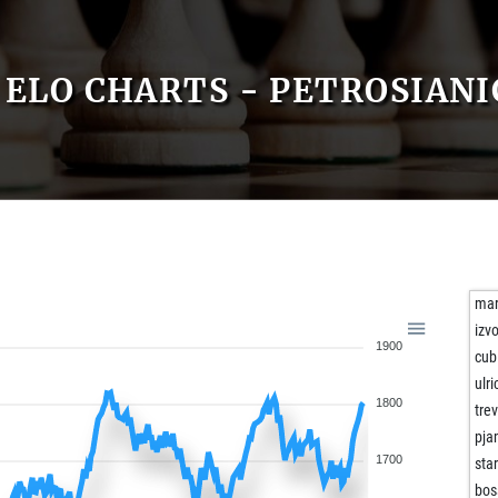
ELO CHARTS - PETROSIANI
mar
izv
1900
cub
ulr
1800
tre
pj
1700
sta
bos