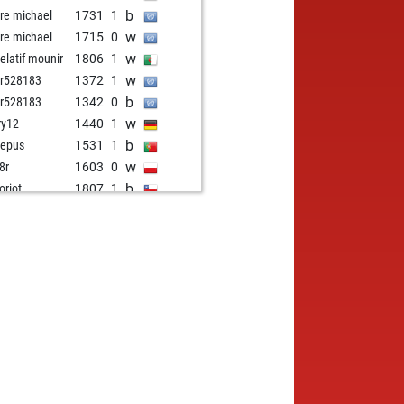
b
re michael
1731
1
w
re michael
1715
0
w
elatif mounir
1806
1
w
r528183
1372
1
b
r528183
1342
0
w
ry12
1440
1
b
repus
1531
1
w
8r
1603
0
b
oriot
1807
1
w
tzbot timmy
1252
0
w
fikk
1741
1
w
rdy
1312
1
w
kovski
1469
1
b
kovski
1477
1
w
log
1724
0
b
gy
1767
0
w
gy
1752
0
w
zbot ellie
1251
0