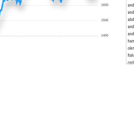
and
1600
and
abd
1500
and
and
1400
har
ole
fish
carl
fri
sha
swo
ben
ben
geo
zyg
zyg
frit