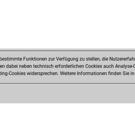
frit
frit
piri
ace
ral
frit
frit
frit
eno
estimmte Funktionen zur Verfügung zu stellen, die Nutzererfah
eno
 dabei neben technisch erforderlichen Cookies auch Analyse-C
che
ng-Cookies widersprechen. Weitere Informationen finden Sie in
che
che
che
che
isu
te
eva
pss