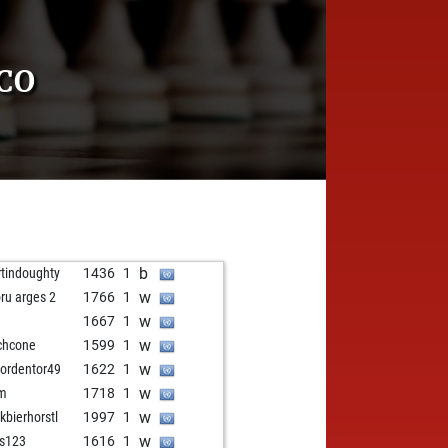
CO
b
tindoughty
1436
1
w
oru arges 2
1766
1
w
1667
1
w
ichcone
1599
1
w
vordentor49
1622
1
w
am
1718
1
w
rkbierhorstl
1997
1
w
s123
1616
1