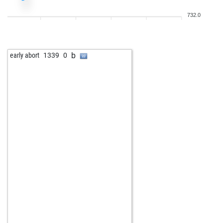
w
smokeybilly
1291
1
732.0
w
tinidor
1141
1
w
elomask
1132
1
b
alkle
1053
1
b
early abort
1339
0
b
early abort
1840
0
w
early abort
1841
0
b
mehmetad379
1387
1
b
oyarsa
1174
1
b
al_lazarov
1595
0
w
amarino
1300
0
b
pensionar
1294
0
w
berbi
1192
1
b
teju2222
1263
0
w
wosch 78
945
1
b
petrek
1221
0
b
gerryacnj
1272
1
w
alkle
1064
1
w
vishwasm1
946
0