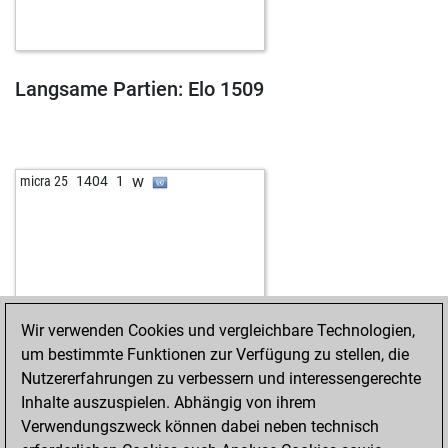
w
mollymoo100
1317
0
w
opu361
1272
r
w
anandadurai
1124
1
w
mehmetad379
1421
1
Langsame Partien: Elo 1509
w
cbouyssou
877
1
b
alkle
1057
0
b
icke1954
1186
1
b
early abort
1825
0
w
micra 25
1404
1
w
dignaga
1433
0
b
wunderkammer
1302
1
b
anbarvic
1210
1
b
crotp
1367
0
w
early abort
1805
0
b
mikhail0301
1419
0
Wir verwenden Cookies und vergleichbare Technologien,
b
early abort
1814
0
um bestimmte Funktionen zur Verfügung zu stellen, die
w
timolindl
1447
0
Nutzererfahrungen zu verbessern und interessengerechte
b
greatzot
1517
0
Inhalte auszuspielen. Abhängig von ihrem
w
rensververs
1267
1
Verwendungszweck können dabei neben technisch
w
surrey
1214
1