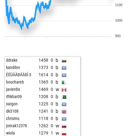
1100
1000
900
b
ddrake
1458
0
b
kandilov
1373
0
b
ÈËÜÄÀÐÁÀßÍ-3
1614
0
b
bouchareb
1365
0
w
javierdix
1469
0
b
iftikhar09
1208
0
b
xargon
1225
0
b
dk3108
1241
0
b
chrismu
1118
0
w
jomak12378
1262
0
w
wiola
1279
1