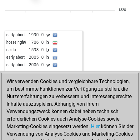
w
early abort
2464
0
1320
w
early abort
2465
0
w
slobidobi
1908
1
b
topalove
2380
0
w
early abort
1990
0
b
arupa
2095
1
b
hosseingh9
1706
0
w
schach87
1643
1
b
osuta
1598
0
b
schach87
1608
0
b
early abort
2005
0
w
tony s
1877
1
w
early abort
2006
0
w
xberger
1630
1
b
xberger
1567
0
Wir verwenden Cookies und vergleichbare Technologien,
b
hammerfest
1802
1
um bestimmte Funktionen zur Verfügung zu stellen, die
w
gierblitz
2308
0
Nutzererfahrungen zu verbessern und interessengerechte
b
legal_tender
1514
1
Inhalte auszuspielen. Abhängig von ihrem
w
oossii
1867
0
Verwendungszweck können dabei neben technisch
w
schach87
1593
0
erforderlichen Cookies auch Analyse-Cookies sowie
b
amateur63
1618
1
Marketing-Cookies eingesetzt werden.
Hier
können Sie der
w
ond
2227
0
Verwendung von Analyse-Cookies und Marketing-Cookies
w
weiland77
1890
1