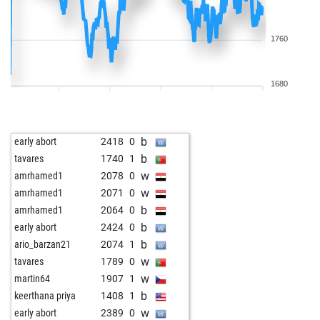
1760
1680
b
early abort
2418
0
b
tavares
1740
1
w
amrhamed1
2078
0
w
amrhamed1
2071
0
b
amrhamed1
2064
0
b
early abort
2424
0
b
ario_barzan21
2074
1
w
tavares
1789
0
w
martin64
1907
1
b
keerthana priya
1408
1
w
early abort
2389
0