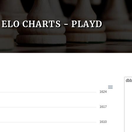
ELO CHARTS - PLAYD
db
1624
1617
1610