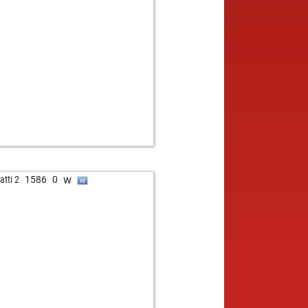
w
atti 2
1586
0