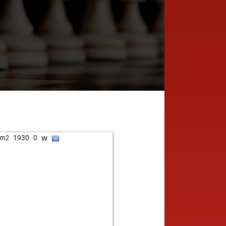
w
bm2
1930
0