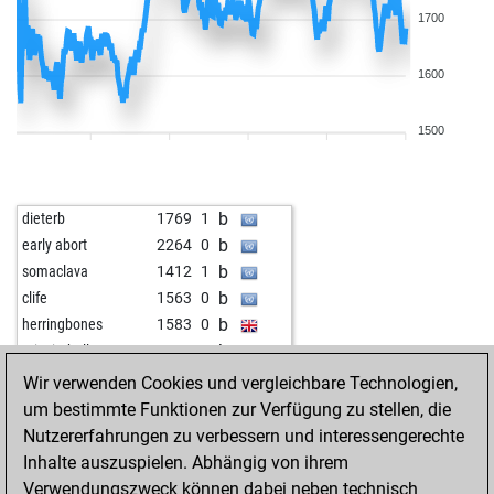
1700
1600
1500
b
dieterb
1769
1
b
early abort
2264
0
b
somaclava
1412
1
b
clife
1563
0
b
herringbones
1583
0
b
teixeirahellas
1686
0
w
teixeirahellas
1665
0
Wir verwenden Cookies und vergleichbare Technologien,
b
isufsh206
1577
1
um bestimmte Funktionen zur Verfügung zu stellen, die
w
helio ragazzi
1612
1
Nutzererfahrungen zu verbessern und interessengerechte
b
nasty
1599
1
Inhalte auszuspielen. Abhängig von ihrem
b
geometre
1666
0
Verwendungszweck können dabei neben technisch