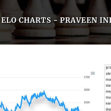
ELO CHARTS - PRAVEEN IN
jk1
zde
1700
mon
sta
1600
me
mus
1500
exe
dop