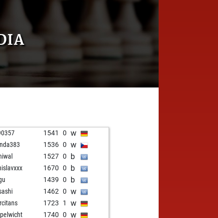
DIA
w
90357
1541
0
w
nda383
1536
0
b
iwal
1527
0
b
nislavxxx
1670
0
b
gu
1439
0
w
ashi
1462
0
w
rcitans
1723
1
w
pelwicht
1740
0