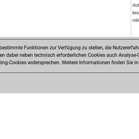
edd
ali3
rho
vas
ref
kir
vasi
jur
rob
eve
dau
ooc
wha
csi
ali3
estimmte Funktionen zur Verfügung zu stellen, die Nutzererfah
puc
xxt
 dabei neben technisch erforderlichen Cookies auch Analyse-C
ste
sat
ng-Cookies widersprechen. Weitere Informationen finden Sie in
gér
sat
sub
jac
asd
abd
bo
abd
will
duc
mj_
ham
mj_
fis
mon
lut
sel
mor
ear
mor
jav
ney