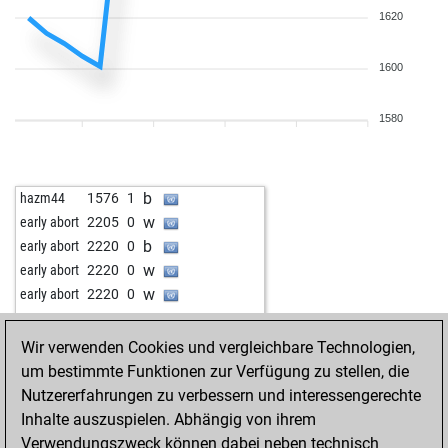
1620
1600
1580
b
hazm44
1576
1
w
early abort
2205
0
b
early abort
2220
0
w
early abort
2220
0
w
early abort
2220
0
Wir verwenden Cookies und vergleichbare Technologien,
um bestimmte Funktionen zur Verfügung zu stellen, die
Nutzererfahrungen zu verbessern und interessengerechte
Inhalte auszuspielen. Abhängig von ihrem
Verwendungszweck können dabei neben technisch