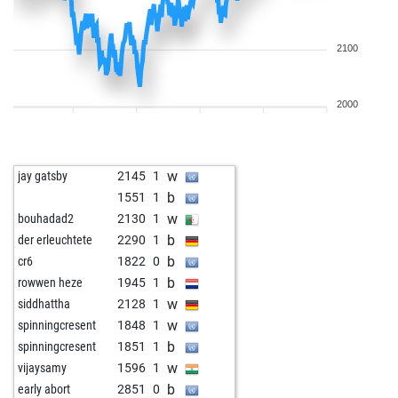
2100
2000
w
jay gatsby
2145
1
b
1551
1
w
bouhadad2
2130
1
b
der erleuchtete
2290
1
b
cr6
1822
0
b
rowwen heze
1945
1
w
siddhattha
2128
1
w
spinningcresent
1848
1
b
spinningcresent
1851
1
w
vijaysamy
1596
1
b
early abort
2851
0