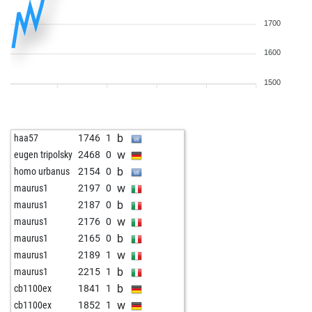
1700
1600
1500
b
haa57
1746
1
w
eugen tripolsky
2468
0
b
homo urbanus
2154
0
w
maurus1
2197
0
b
maurus1
2187
0
w
maurus1
2176
0
b
maurus1
2165
0
w
maurus1
2189
1
b
maurus1
2215
1
b
cb1100ex
1841
1
w
cb1100ex
1852
1