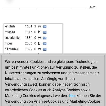
b
konmos
1852
0
1400
w
viks888ee
1676
1
b
viks888ee
1681
1
w
lionmind_net
1924
1
w
kingfish
1651
1
b
turhan
1772
1
b
mtop13
1816
0
w
rozafa21
2030
0
w
supertanito
1884
0
b
gav2020
1842
1
b
fiscus
2086
0
w
manfromrio
1864
1
w
nikos1847
1892
0
b
ronondex
1696
1
b
krish
1898
0
w
bora vuk
1777
0
w
perissa
1767
1
Wir verwenden Cookies und vergleichbare Technologien,
b
vince65
1708
1
b
perissa
1779
1
um bestimmte Funktionen zur Verfügung zu stellen, die
b
mahadra
1830
0
b
niceguy77
1877
1
Nutzererfahrungen zu verbessern und interessengerechte
w
martyr
1802
1
w
early abort
2493
0
Inhalte auszuspielen. Abhängig von ihrem
b
il vento
2094
0
Verwendungszweck können dabei neben technisch
w
il vento
2084
0
erforderlichen Cookies auch Analyse-Cookies sowie
b
il vento
2074
0
Marketing-Cookies eingesetzt werden.
Hier
können Sie der
w
xaver
1869
0
Verwendung von Analyse-Cookies und Marketing-Cookies
b
theartist
2062
0