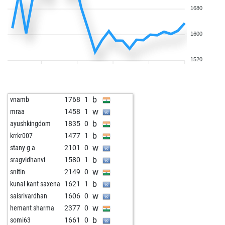
1680
1600
1520
b
vnamb
1768
1
w
mraa
1458
1
b
ayushkingdom
1835
0
b
krrkr007
1477
1
w
stany g a
2101
0
b
sragvidhanvi
1580
1
w
snitin
2149
0
b
kunal kant saxena
1621
1
w
saisrivardhan
1606
0
w
hemant sharma
2377
0
b
somi63
1661
0