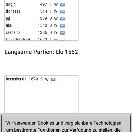
w
jailgirl
1497
1
b
fl-chesss
1514
1
w
pg
1379
0
b
tika
1540
0
b
caspano
1386
0
w
krzysztof stosik
1672
1
w
gadir
1426
0
Langsame Partien: Elo 1552
b
winni puch
1602
1
w
sarahamine
1839
1
b
tchibisov
1863
0
w
skursad
1621
1
w
berserker 01
1679
0
b
rasmus
1814
1
b
luluschen512
1481
0
w
jivoma
1752
1
Wir verwenden Cookies und vergleichbare Technologien,
um bestimmte Funktionen zur Verfügung zu stellen, die