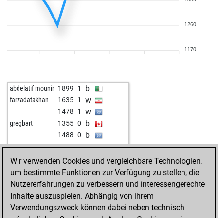
1260
1170
b
abdelatif mounir
1899
1
w
farzadatakhan
1635
1
w
1478
1
b
gregbart
1355
0
b
1488
0
w
gerhardt1935
1329
0
b
1815
0
Wir verwenden Cookies und vergleichbare Technologien,
w
1580
0
um bestimmte Funktionen zur Verfügung zu stellen, die
Nutzererfahrungen zu verbessern und interessengerechte
Inhalte auszuspielen. Abhängig von ihrem
Verwendungszweck können dabei neben technisch