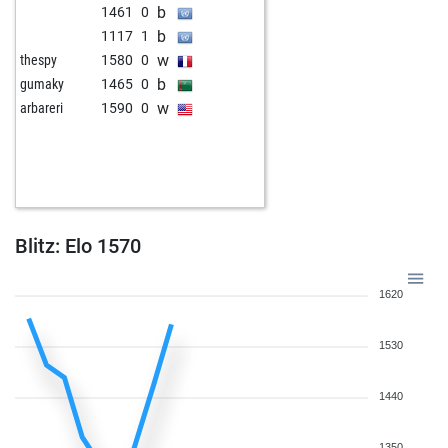
b
1461
0
b
1501
r
b
1117
1
w
1535
0
w
thespy
1580
0
b
gumaky
1465
0
w
arbareri
1590
0
Blitz: Elo 1570
1620
1530
1440
1350