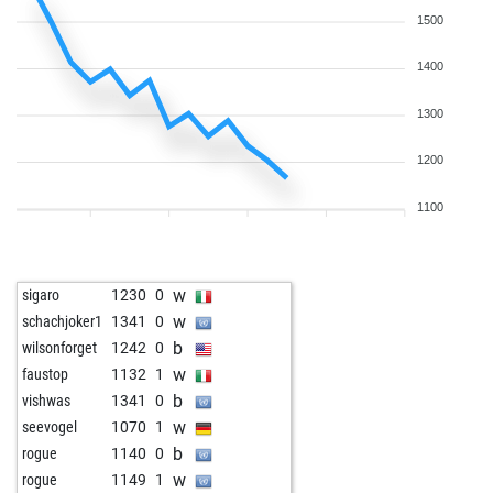
w
zzcrewe
1707
0
1500
w
vik-888
1620
1
b
1750
0
1400
w
kasap1
1424
1
1300
b
1625
0
w
burak06
1665
0
1200
b
chessfritz
1450
1
w
drbarde
1288
1
1100
b
alton
1348
1
b
1613
0
w
chessfiend
1482
0
w
sigaro
1230
0
w
1788
0
w
schachjoker1
1341
0
b
1684
0
b
wilsonforget
1242
0
b
1722
0
w
faustop
1132
1
w
leonel
1518
1
b
vishwas
1341
0
b
samagace69
1614
0
w
seevogel
1070
1
w
1507
0
b
rogue
1140
0
w
jumpinghorse
1469
1
w
rogue
1149
1
b
quitt
1511
1