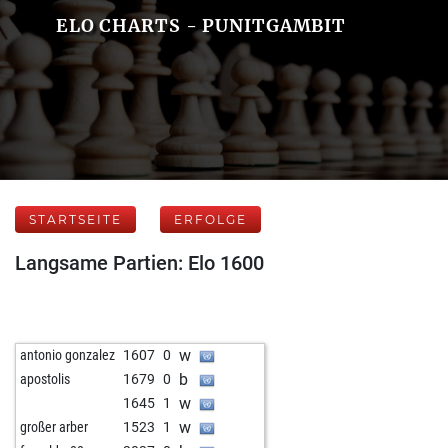
ELO CHARTS - PUNITGAMBIT
STARTSEITE
ERFOLGE
Langsame Partien: Elo 1600
w
antonio gonzalez
1607
0
b
apostolis
1679
0
w
1645
1
w
großer arber
1523
1