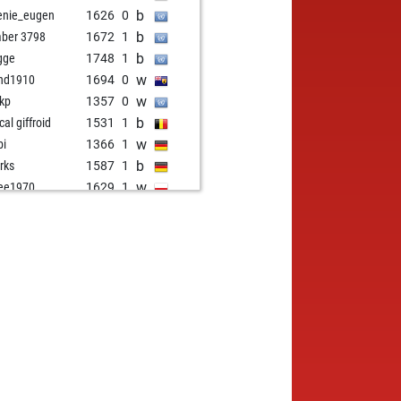
b
enie_eugen
1626
0
b
mber 3798
1672
1
b
gge
1748
1
w
nd1910
1694
0
w
kp
1357
0
b
cal giffroid
1531
1
w
bi
1366
1
b
rks
1587
1
w
ee1970
1629
1
b
t
1548
1
b
cal giffroid
1536
1
w
cal giffroid
1517
0
b
eman70
1641
0
w
tsch
1368
1
w
ni
1903
0
b
co check
1488
1
w
api
1361
0
w
iemurphy8
1568
0