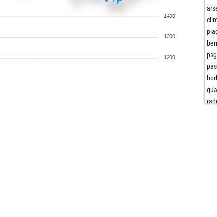
ars
1400
cli
pla
1300
ber
psg
1200
pas
ber
qua
rad
otli
pas
pas
jos
teu
joh
chi
el c
edd