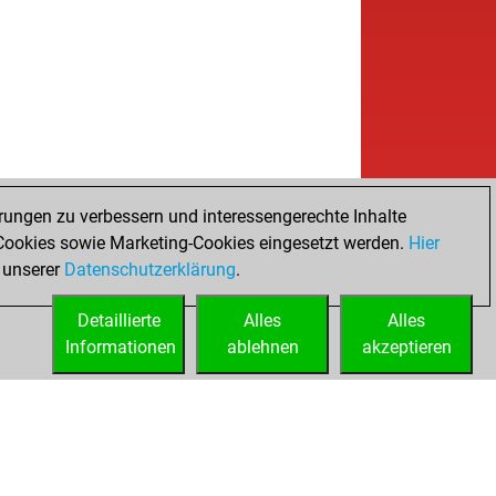
b
esh
1733
0
w
esh
1758
1
w
e2050
1512
1
b
e2050
1492
0
w
ainogain
1483
1
b
yplayer11
1665
1
b
tsch
1368
1
w
kdesign7
1548
1
b
wk2
1337
0
rungen zu verbessern und interessengerechte Inhalte
w
te007
1738
0
ookies sowie Marketing-Cookies eingesetzt werden.
Hier
w
nirn
1368
1
 unserer
Datenschutzerklärung
.
w
ghtbandit1962
1539
1
Detaillierte
w
Alles
Alles
vendele
1412
1
Informationen
w
ablehnen
akzeptieren
ilez
1550
0
b
rurffer
1436
0
b
kori
1691
0
b
iddevisser10
1760
r
w
ochen
1656
0
b
 unterlegene
1609
1