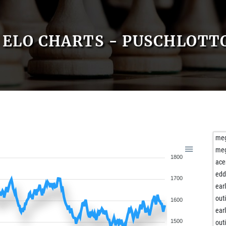
ELO CHARTS - PUSCHLOTT
me
me
1800
ace
edd
1700
ear
out
1600
ear
1500
out