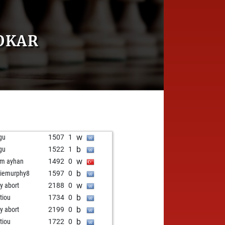
OKAR
w
gu
1507
1
b
gu
1522
1
w
m ayhan
1492
0
b
iemurphy8
1597
0
w
ly abort
2188
0
b
itiou
1734
0
b
ly abort
2199
0
b
itiou
1722
0