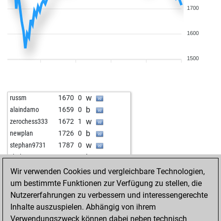
1700
1600
1500
w
russm
1670
0
b
alaindamo
1659
0
w
zerochess333
1672
1
b
newplan
1726
0
w
stephan9731
1787
0
b
xhelo
1883
0
w
xhelo
1869
0
Wir verwenden Cookies und vergleichbare Technologien,
b
xhelo
1853
0
um bestimmte Funktionen zur Verfügung zu stellen, die
w
xhelo
1855
r
Nutzererfahrungen zu verbessern und interessengerechte
b
xhelo
1838
0
Inhalte auszuspielen. Abhängig von ihrem
w
xhelo
1818
0
Verwendungszweck können dabei neben technisch