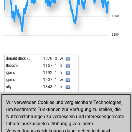
1200
1100
w
donald duck 73
1370
0
b
fboschi
1157
1
b
igor s
1192
1
w
igor s
1207
1
b
olly
1343
1
w
klaus2
1349
0
b
swordy
1332
0
Wir verwenden Cookies und vergleichbare Technologien,
w
fernand13kchz
1393
0
um bestimmte Funktionen zur Verfügung zu stellen, die
b
gürütÜlÜ
1383
0
Nutzererfahrungen zu verbessern und interessengerechte
b
sastamor
1321
0
Inhalte auszuspielen. Abhängig von ihrem
b
sastamor
1304
0
Verwendungszweck können dabei neben technisch