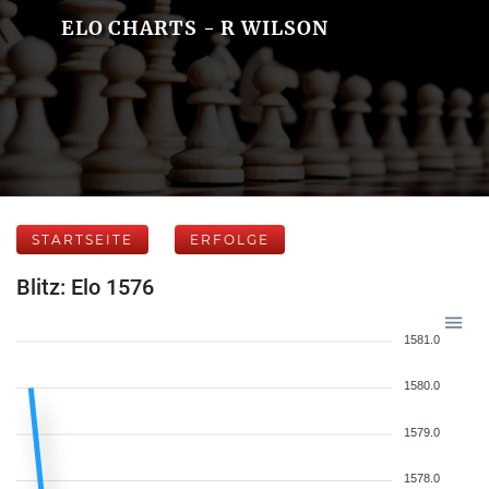
ELO CHARTS - R WILSON
STARTSEITE
ERFOLGE
Blitz: Elo 1576
1581.0
1580.0
1579.0
1578.0