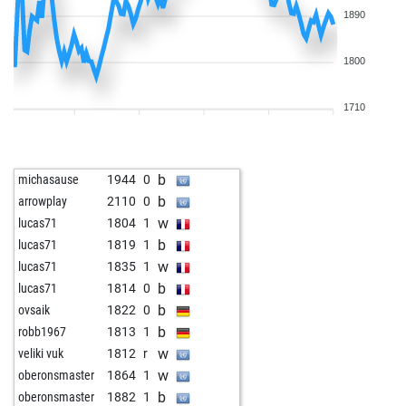
1890
1800
1710
b
michasause
1944
0
b
arrowplay
2110
0
w
lucas71
1804
1
b
lucas71
1819
1
w
lucas71
1835
1
b
lucas71
1814
0
b
ovsaik
1822
0
b
robb1967
1813
1
w
veliki vuk
1812
r
w
oberonsmaster
1864
1
b
oberonsmaster
1882
1