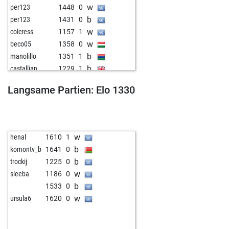
w
per123
1448
0
b
per123
1431
0
w
colcress
1157
1
w
beco05
1358
0
b
manolillo
1351
1
b
castallian
1229
1
b
jowi
1524
1
Langsame Partien: Elo 1330
w
gräfin
1381
1
b
herringbones
1522
0
w
rezkogading
1437
1
w
plantfeber
1250
1
w
henal
1610
1
b
plantfeber
1263
1
b
komontv_b
1641
0
w
plantfeber
1241
0
b
trockij
1225
0
w
dwto
1335
1
w
sleeba
1186
0
b
he goats ridge
1340
0
b
1533
0
b
zippersv
1229
1
w
ursula6
1620
0
b
laustsen
1414
1
w
apca666
1493
1
b
artemdim
1052
1