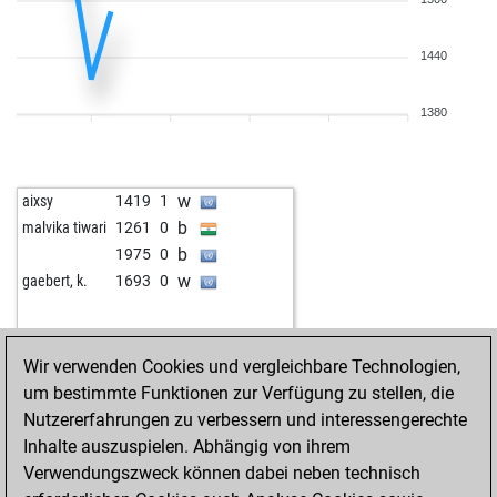
b
alumne
1233
0
w
alumne
1216
0
1440
b
ziehnach
1414
1
w
ziehnach
1442
1
b
jp_champ
1183
0
1380
w
aixsy
1419
1
b
malvika tiwari
1261
0
b
1975
0
w
gaebert, k.
1693
0
Wir verwenden Cookies und vergleichbare Technologien,
um bestimmte Funktionen zur Verfügung zu stellen, die
Nutzererfahrungen zu verbessern und interessengerechte
Inhalte auszuspielen. Abhängig von ihrem
Verwendungszweck können dabei neben technisch