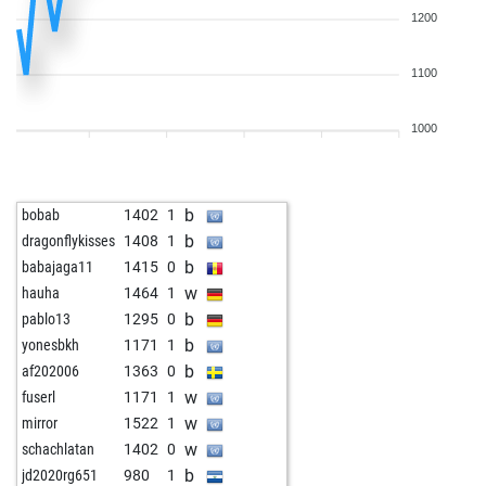
1200
1100
1000
b
bobab
1402
1
b
dragonflykisses
1408
1
b
babajaga11
1415
0
w
hauha
1464
1
b
pablo13
1295
0
b
yonesbkh
1171
1
b
af202006
1363
0
w
fuserl
1171
1
w
mirror
1522
1
w
schachlatan
1402
0
b
jd2020rg651
980
1