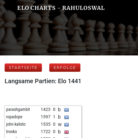
ELO CHARTS - RAHULOSWAL
STARTSEITE
ERFOLGE
Langsame Partien: Elo 1441
b
parashgambit
1423
0
b
ropadope
1597
1
w
john kalisto
1535
0
b
tronko
1722
0