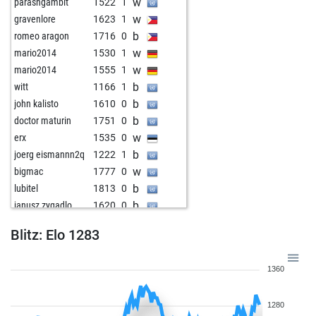
w
parashgambit
1522
1
w
gravenlore
1623
1
b
romeo aragon
1716
0
w
mario2014
1530
1
w
mario2014
1555
1
b
witt
1166
1
b
john kalisto
1610
0
b
doctor maturin
1751
0
w
erx
1535
0
b
joerg eismannn2q
1222
1
w
bigmac
1777
0
b
lubitel
1813
0
b
janusz zygadlo
1620
0
b
rudolf48
1664
1
Blitz: Elo 1283
w
doctor maturin
1739
0
b
hollyhampstead
1913
0
1360
w
ingo neumann
1665
0
w
janusz zygadlo
1606
1
1280
b
janusz zygadlo
1636
1