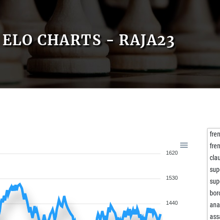
ELO CHARTS - RAJA23
fre
fre
1620
cla
sup
1530
sup
bor
1440
ana
ass