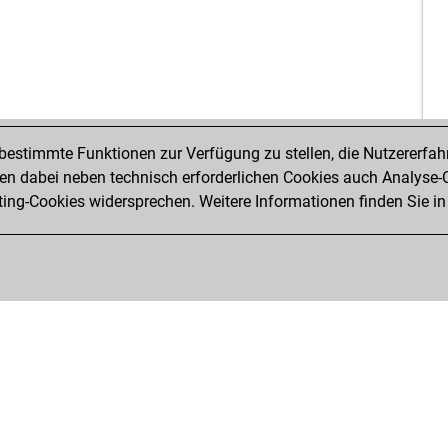
ye
ba
ber
dau
estimmte Funktionen zur Verfügung zu stellen, die Nutzererfah
syl
 dabei neben technisch erforderlichen Cookies auch Analyse-C
n8t
ng-Cookies widersprechen. Weitere Informationen finden Sie in
vab
nel
san
san
cha
car