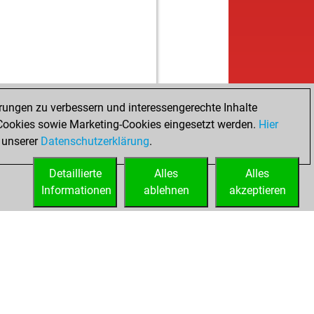
w
smen
1657
0
b
chogawa
1645
0
b
1580
1
w
1412
0
w
k-bob
1577
1
b
erschach
1503
1
rungen zu verbessern und interessengerechte Inhalte
b
bing
1401
0
ookies sowie Marketing-Cookies eingesetzt werden.
w
Hier
ur
1423
1
 unserer
Datenschutzerklärung
b
.
55
1352
0
b
us
1407
0
Detaillierte
Alles
Alles
b
troy
1377
1
Informationen
ablehnen
akzeptieren
w
troy
1395
1
w
1440
0
w
1595
0
b
rlie1810
1357
1
b
2362
1
b
litoscolombia
1398
0
w
1305
1
b
1322
1