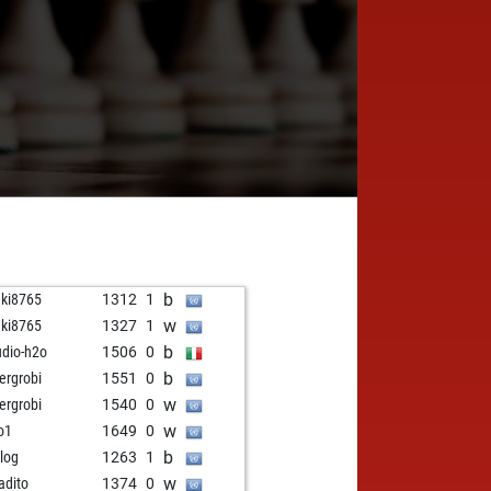
b
nki8765
1312
1
w
nki8765
1327
1
b
udio-h2o
1506
0
b
ergrobi
1551
0
w
ergrobi
1540
0
w
o1
1649
0
b
log
1263
1
w
adito
1374
0