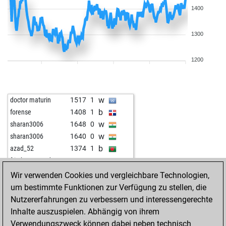
1400
1300
1200
w
doctor maturin
1517
1
b
forense
1408
1
w
sharan3006
1648
0
w
sharan3006
1640
0
b
azad_52
1374
1
w
fritzbot amanda
1488
0
w
youbeleieveme
1617
0
Wir verwenden Cookies und vergleichbare Technologien,
w
steinway
1573
1
um bestimmte Funktionen zur Verfügung zu stellen, die
b
pepe gotera-25
1469
1
Nutzererfahrungen zu verbessern und interessengerechte
b
steinway
1563
0
Inhalte auszuspielen. Abhängig von ihrem
b
argon
1547
0
Verwendungszweck können dabei neben technisch