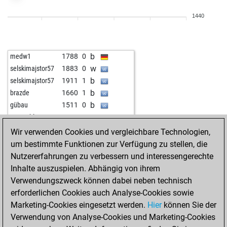
b
tarocker
1902
1
1440
b
doppelwicht
1749
0
b
early abort
2460
0
b
early abort
2461
0
b
medw1
1788
0
w
early abort
2462
0
w
selskimajstor57
1883
0
w
v2ax70
1877
0
b
selskimajstor57
1911
1
b
shach_denta
2020
0
b
brazde
1660
1
b
ccm
1989
0
b
gübau
1511
0
b
newplan
1929
1
w
nuage blanc
1680
0
b
romikol1972
2004
0
b
nuage blanc
1663
0
Wir verwenden Cookies und vergleichbare Technologien,
w
josevaldes
1935
1
b
pommes
1852
0
um bestimmte Funktionen zur Verfügung zu stellen, die
b
karl197
1949
1
w
dlakovuk
1675
0
Nutzererfahrungen zu verbessern und interessengerechte
w
early abort
2455
0
w
hammerfest
1852
1
Inhalte auszuspielen. Abhängig von ihrem
w
roding60733
1916
1
b
dlakovuk
1694
1
Verwendungszweck können dabei neben technisch
b
shafikk
1722
1
w
pommes
1861
r
erforderlichen Cookies auch Analyse-Cookies sowie
b
karl197
1936
0
w
therebuker
1753
0
Marketing-Cookies eingesetzt werden.
Hier
können Sie der
w
karl197
1960
1
w
early abort
2252
0
Verwendung von Analyse-Cookies und Marketing-Cookies
b
monacofranze
1647
1
b
early abort
2253
0