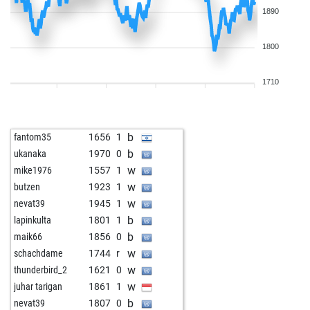
1890
1800
1710
b
fantom35
1656
1
b
ukanaka
1970
0
w
mike1976
1557
1
w
butzen
1923
1
w
nevat39
1945
1
b
lapinkulta
1801
1
b
maik66
1856
0
w
schachdame
1744
r
w
thunderbird_2
1621
0
w
juhar tarigan
1861
1
b
nevat39
1807
0