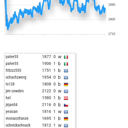
1890
1800
1710
w
palve55
1877
0
b
palve55
1906
1
b
fritzzz555
1751
1
b
schachzwerg
1954
0
b
ts128
1808
0
w
jim cowden
2122
0
b
hel
1580
1
b
jirjan04
2116
0
w
yesican
1816
1
b
monacofranze
1695
1
w
schnickschnack
1812
1