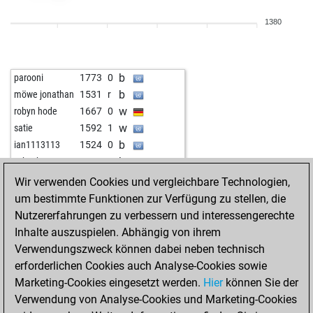
w
tarocker
1854
0
1380
b
katianet
1849
1
b
maotunstar
1789
0
w
rummel zsolt
1750
1
b
parooni
1773
0
w
pedro1234
1735
0
b
möwe jonathan
1531
r
w
newplan
1821
0
w
robyn hode
1667
0
b
der excelsior
1805
0
w
satie
1592
1
w
alpar54
1916
1
b
ian1113113
1524
0
w
jim cowden
2005
0
b
schachmatt3
1747
1
w
renecc
1687
1
b
bombadil
1718
0
Wir verwenden Cookies und vergleichbare Technologien,
b
gustel9
1599
1
w
bombadil
1741
1
um bestimmte Funktionen zur Verfügung zu stellen, die
b
holmiii
1641
1
b
satie
1653
0
Nutzererfahrungen zu verbessern und interessengerechte
w
echo66
1901
0
b
amateur63
1352
1
Inhalte auszuspielen. Abhängig von ihrem
b
willi bruz
1700
0
w
ottokatz23
1644
1
Verwendungszweck können dabei neben technisch
w
itsmehello5
1911
1
w
fritz0
1588
1
erforderlichen Cookies auch Analyse-Cookies sowie
b
vasil trickov
2406
0
w
freebobby2
1696
0
Marketing-Cookies eingesetzt werden.
Hier
können Sie der
b
thenalirama2
1957
1
b
greatzot
1357
1
Verwendung von Analyse-Cookies und Marketing-Cookies
b
alidacs
1810
0
w
legros
1490
1