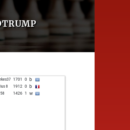
IDTRUMP
b
ekes37
1701
0
b
ius 8
1912
0
w
ý58
1426
1