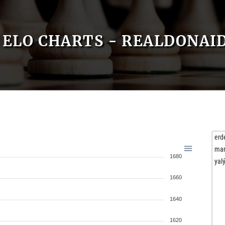
ELO CHARTS - REALDONA
erd
mar
1680
yal
1660
1640
1620