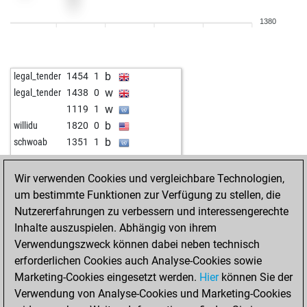
w
asar13
1516
1
1380
w
gac_6
1432
0
b
bsd tangerang
1774
0
b
early abort
2174
0
b
legal_tender
1454
1
w
berni1951
1578
r
w
legal_tender
1438
0
b
dukic
1794
1
w
1119
1
w
rosoleg
1559
1
b
willidu
1820
0
w
marcp70
1541
r
b
schwoab
1351
1
b
uli-k
1934
0
w
uli-k
1913
0
Wir verwenden Cookies und vergleichbare Technologien,
b
jim cowden
2013
0
um bestimmte Funktionen zur Verfügung zu stellen, die
b
ttarkas31
1857
0
Nutzererfahrungen zu verbessern und interessengerechte
w
mitjko
1561
1
Inhalte auszuspielen. Abhängig von ihrem
b
rubinsteinov
1679
0
Verwendungszweck können dabei neben technisch
w
johannesjohann04
1386
0
erforderlichen Cookies auch Analyse-Cookies sowie
b
shefi12
1655
0
Marketing-Cookies eingesetzt werden.
Hier
können Sie der
b
botvinnikrook
1499
0
Verwendung von Analyse-Cookies und Marketing-Cookies
b
mima55509
1634
1