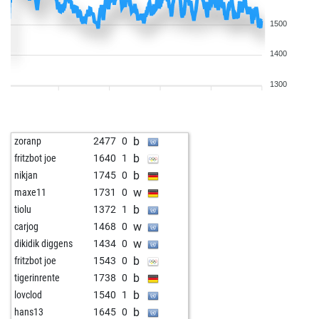
1500
1400
1300
b
zoranp
2477
0
b
fritzbot joe
1640
1
b
nikjan
1745
0
w
maxe11
1731
0
b
tiolu
1372
1
w
carjog
1468
0
w
dikidik diggens
1434
0
b
fritzbot joe
1543
0
b
tigerinrente
1738
0
b
lovclod
1540
1
b
hans13
1645
0