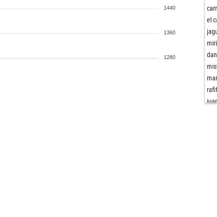
car
1440
el 
jag
1360
miri
dan
1280
mis
man
raf
jua
oca
rod
vic
amb
vice
dc
dc
gen
vice