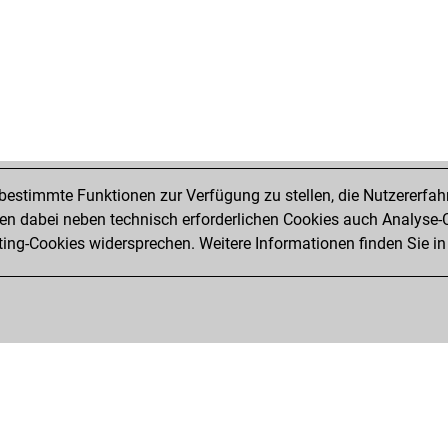
jav
che
nic
gen
mar
the
yos
and
enr
estimmte Funktionen zur Verfügung zu stellen, die Nutzererfah
the
 dabei neben technisch erforderlichen Cookies auch Analyse-C
pe
ng-Cookies widersprechen. Weitere Informationen finden Sie in