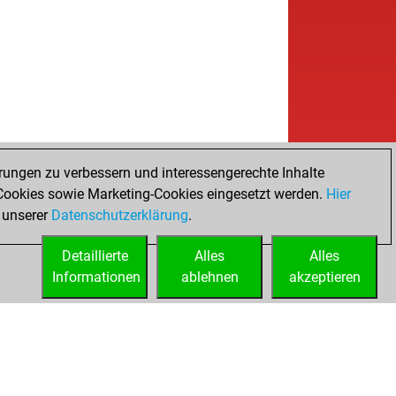
b
ierrosm
1335
1
b
ssboxer
1872
1
b
o702
1686
1
b
iecillo64
1514
0
w
tingm
1741
0
b
 cabin boy
1304
1
w
oygroot
1655
0
b
réss
1658
0
w
ique2003
1544
0
rungen zu verbessern und interessengerechte Inhalte
b
 cabin boy
1357
0
ookies sowie Marketing-Cookies eingesetzt werden.
Hier
b
muro
1706
0
 unserer
Datenschutzerklärung
.
Detaillierte
Alles
Alles
Informationen
ablehnen
akzeptieren