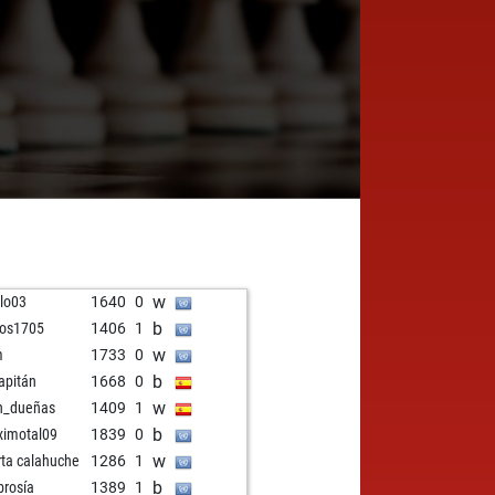
w
lo03
1640
0
b
los1705
1406
1
w
m
1733
0
b
capitán
1668
0
w
n_dueñas
1409
1
b
imotal09
1839
0
w
ta calahuche
1286
1
b
rosía
1389
1