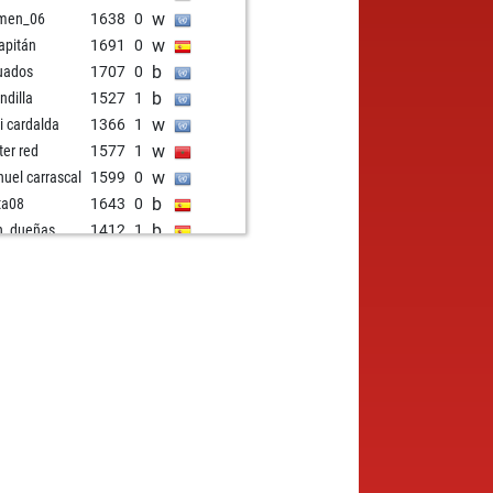
w
men_06
1638
0
w
capitán
1691
0
b
uados
1707
0
b
ndilla
1527
1
w
i cardalda
1366
1
w
ter red
1577
1
w
uel carrascal
1599
0
b
ita08
1643
0
b
n_dueñas
1412
1
w
ito
1597
0
w
rigoxd1
1421
1
b
tor099
1827
0
w
rosía
1379
1
b
ntillo
1300
1
b
m
1545
1
w
m
1523
0
b
iecillo64
1525
1
w
ntillo
1347
1