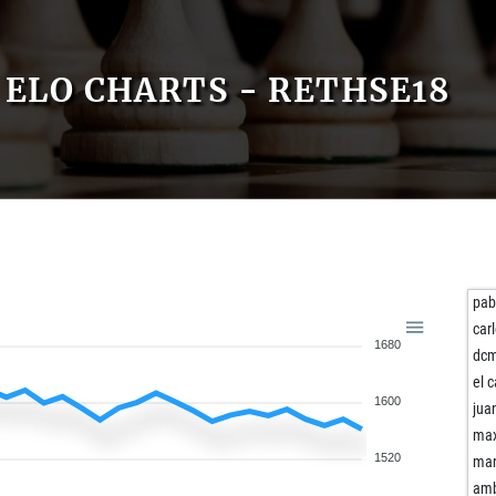
ELO CHARTS - RETHSE18
pab
car
1680
dc
el 
1600
jua
max
1520
mar
amb