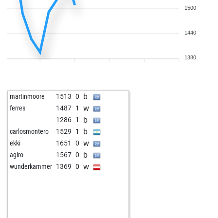
1500
1440
1380
b
martinmoore
1513
0
w
ferres
1487
1
b
1286
1
b
carlosmontero
1529
1
w
ekki
1651
0
b
agiro
1567
0
w
wunderkammer
1369
0