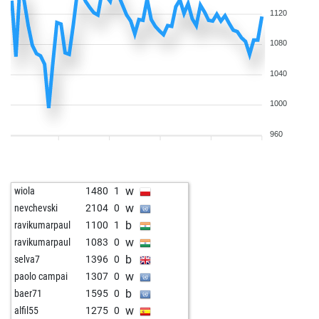
w
guiles
1376
0
1120
b
guiles
1392
1
b
loving_chess
1477
0
1080
w
loving_chess
1481
r
1040
b
loving_chess
1484
r
w
loving_chess
1469
0
1000
b
loving_chess
1490
1
w
loving_chess
1476
0
960
b
loving_chess
1460
0
w
loving_chess
1462
r
b
loving_chess
1482
1
w
wiola
1480
1
b
seevogel
1748
0
w
nevchevski
2104
0
b
covfefe
1331
0
b
ravikumarpaul
1100
1
b
brettsicker
1630
0
w
ravikumarpaul
1083
0
w
samarthkoul
1635
r
b
selva7
1396
0
w
loving_chess
1401
1
w
paolo campai
1307
0
b
loving_chess
1419
1
b
baer71
1595
0
w
loving_chess
1401
0
w
alfil55
1275
0
b
loving_chess
1419
1