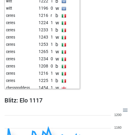
b
witt
1222
1
w
witt
1196
0
b
ceres
1216
r
w
ceres
1224
1
b
ceres
1233
1
w
ceres
1243
1
b
ceres
1253
1
w
ceres
1265
1
w
ceres
1234
0
b
ceres
1208
0
w
ceres
1216
1
b
ceres
1225
1
w
chessgoddess
1454
1
b
chessgoddess
1476
1
Blitz: Elo 1117
b
rynobi
1354
0
b
elegantmove
1397
0
1200
w
elegantmove
1397
r
b
elegantmove
1378
0
1160
w
guiles
1425
1