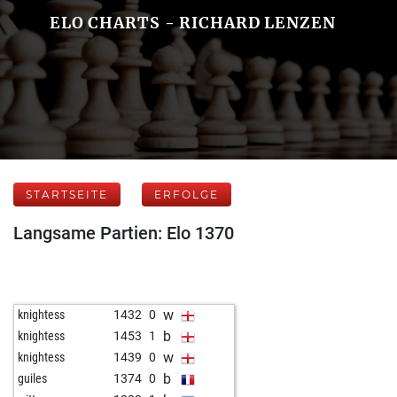
ELO CHARTS - RICHARD LENZEN
STARTSEITE
ERFOLGE
Langsame Partien: Elo 1370
w
knightess
1432
0
b
knightess
1453
1
w
knightess
1439
0
b
guiles
1374
0