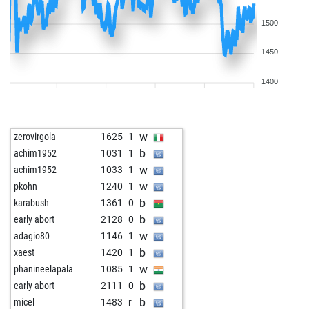
1500
1450
1400
w
zerovirgola
1625
1
b
achim1952
1031
1
w
achim1952
1033
1
w
pkohn
1240
1
b
karabush
1361
0
b
early abort
2128
0
w
adagio80
1146
1
b
xaest
1420
1
w
phanineelapala
1085
1
b
early abort
2111
0
b
micel
1483
r