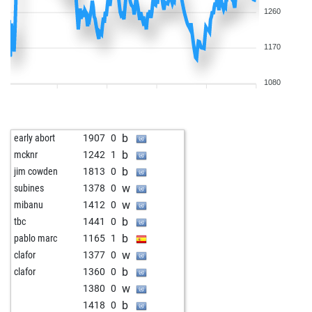
1260
1170
1080
b
early abort
1907
0
b
mcknr
1242
1
b
jim cowden
1813
0
w
subines
1378
0
w
mibanu
1412
0
b
tbc
1441
0
b
pablo marc
1165
1
w
clafor
1377
0
b
clafor
1360
0
w
1380
0
b
1418
0