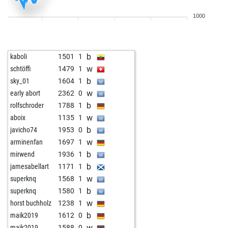
b
chessturk24
1213
1
1000
b
borgdrone32
1616
0
w
romam
1730
1
w
birdman two
1690
0
b
kaboli
1501
1
b
david morphy
1055
1
w
schtöffi
1479
1
b
triste guffas
1493
0
b
sky_01
1604
1
w
triste guffas
1485
0
w
early abort
2362
0
w
diddi@
1291
0
b
rolfschroder
1788
1
w
gilas
1283
1
w
aboix
1135
1
w
feirore
1308
1
b
javicho74
1953
0
b
feirore
1292
0
w
arminenfan
1697
1
w
feirore
1273
0
b
mirwend
1936
1
b
1460
1
b
jamesabellart
1171
1
w
1451
0
w
superknq
1568
1
b
1144
1
b
superknq
1580
1
w
cyril joseph
1272
1
w
horst buchholz
1238
1
b
1514
0
b
maik2019
1612
0
w
1170
1
w
maik2019
1588
0