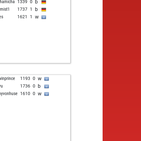
b
hamicha
1339
0
b
imist1
1737
1
w
es
1621
1
w
winprince
1193
0
b
yu
1736
0
w
nyvonhuse
1610
0