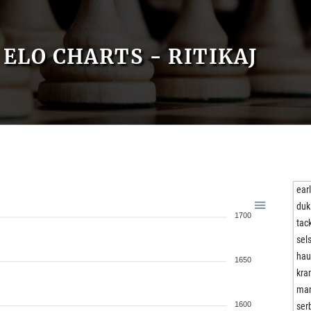
ELO CHARTS - RITIKAJ
ear
duk
1700
tac
sel
ha
1650
kra
ma
1600
ser