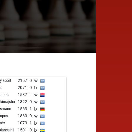
w
ly abort
2157
0
b
ic
2071
0
w
kiness
1587
r
w
skimajstor
1822
0
b
usmann
1563
1
w
mpus
1860
0
b
ndy
1073
1
b
biansaint
1501
0