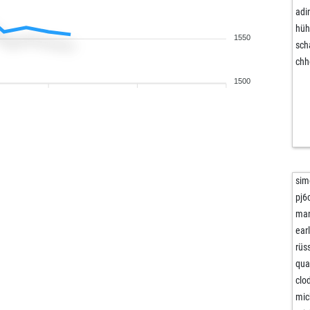
ad
hüh
1550
sch
chh
1500
sim
pj6
ma
ear
rüss
qua
clo
mic