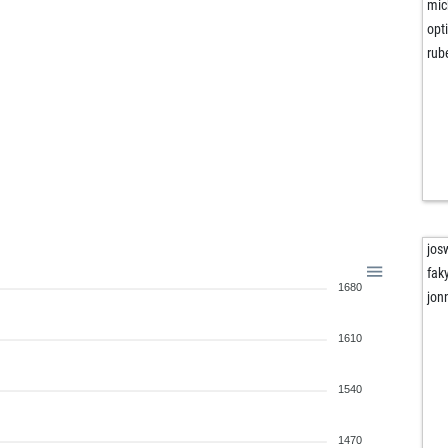
mic
opt
rub
jos
fak
1680
jon
1610
1540
1470