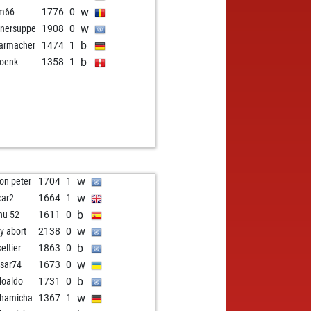
w
im66
1776
0
w
nersuppe
1908
0
b
armacher
1474
1
b
oenk
1358
1
w
on peter
1704
1
w
car2
1664
1
b
nu-52
1611
0
w
ly abort
2138
0
b
eltier
1863
0
w
sar74
1673
0
b
doaldo
1731
0
w
hamicha
1367
1