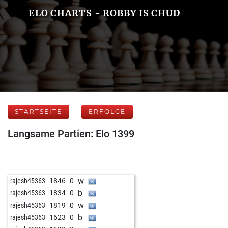
ELO CHARTS - ROBBY IS CHUD
STARTSEITE
ERFOLGE
Langsame Partien: Elo 1399
w
rajesh45363
1846
0
b
rajesh45363
1834
0
w
rajesh45363
1819
0
b
rajesh45363
1623
0