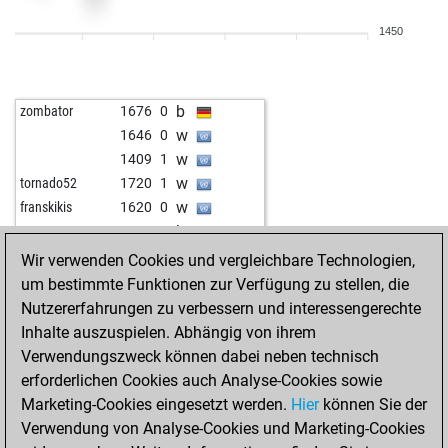
b
czempieon
1719
1
1450
b
denkfried
1774
1
b
oliver 123
1448
0
b
bigliuzz
1540
1
b
zombator
1676
0
w
riesenrad1
1830
0
w
1646
0
b
riesenrad1
1822
0
w
1409
1
w
dragontears12
1780
1
w
tornado52
1720
1
w
saomanuelense
1936
0
w
franskikis
1620
0
b
senior_61
1614
0
b
1645
0
b
oscar f
1633
1
w
havefun
1783
0
Wir verwenden Cookies und vergleichbare Technologien,
w
mikky
1823
0
w
1698
r
um bestimmte Funktionen zur Verfügung zu stellen, die
b
jooph
1611
0
b
1550
0
Nutzererfahrungen zu verbessern und interessengerechte
w
arens
1794
0
w
1560
1
Inhalte auszuspielen. Abhängig von ihrem
w
ikomp1
1696
0
b
1572
1
Verwendungszweck können dabei neben technisch
w
brian
1962
1
w
1585
1
erforderlichen Cookies auch Analyse-Cookies sowie
b
reinhard murina
1683
1
b
1599
1
Marketing-Cookies eingesetzt werden.
Hier
können Sie der
b
nella
1489
1
w
1615
1
Verwendung von Analyse-Cookies und Marketing-Cookies
b
victor shein
1614
1
b
1632
1