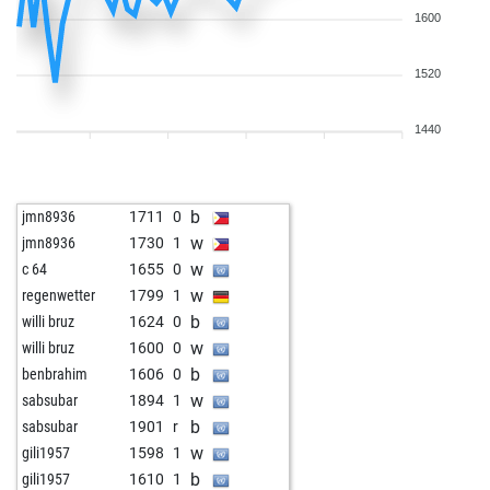
1600
1520
1440
b
jmn8936
1711
0
w
jmn8936
1730
1
w
c 64
1655
0
w
regenwetter
1799
1
b
willi bruz
1624
0
w
willi bruz
1600
0
b
benbrahim
1606
0
w
sabsubar
1894
1
b
sabsubar
1901
r
w
gili1957
1598
1
b
gili1957
1610
1