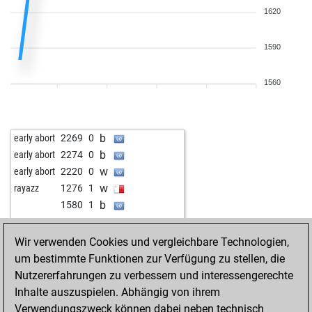
1620
1590
1560
b
early abort
2269
0
b
early abort
2274
0
w
early abort
2220
0
w
rayazz
1276
1
b
1580
1
Wir verwenden Cookies und vergleichbare Technologien,
um bestimmte Funktionen zur Verfügung zu stellen, die
Nutzererfahrungen zu verbessern und interessengerechte
Inhalte auszuspielen. Abhängig von ihrem
Verwendungszweck können dabei neben technisch