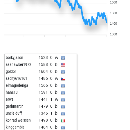
1600
1500
1400
1300
w
borkyjason
1523
0
b
seahawker1972
1588
0
b
goldor
1604
0
w
sachy616161
1486
0
b
elmagoderiga
1566
0
b
hans13
1591
0
w
erwe
1441
1
b
gerhmartin
1479
0
b
uncle duff
1346
1
b
konrad weissen
1498
0
b
kinggambit
1484
0