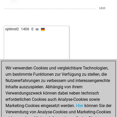
w
pordee
1468
0
1410
b
ms41
1326
1
b
mitzel robert
1653
0
b
kecman063
1525
1
w
optimist2
1406
0
w
pec26
1407
1
w
horst buchholz
1369
1
b
hans13
1470
1
w
smartmahendran
1485
0
b
ney11
1543
1
w
ney11
1566
1
Wir verwenden Cookies und vergleichbare Technologien,
b
ney11
1591
1
um bestimmte Funktionen zur Verfügung zu stellen, die
b
ousmane
1635
0
Nutzererfahrungen zu verbessern und interessengerechte
b
ack
1276
1
Inhalte auszuspielen. Abhängig von ihrem
w
cornel
1373
0
Verwendungszweck können dabei neben technisch
b
venusia1971
1473
0
erforderlichen Cookies auch Analyse-Cookies sowie
w
ahmed mahmoud
1443
0
Marketing-Cookies eingesetzt werden.
Hier
können Sie der
b
ahmed mahmoud
1461
1
Verwendung von Analyse-Cookies und Marketing-Cookies
b
cornel
1280
1