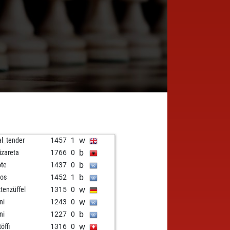
w
al_tender
1457
1
b
izareta
1766
0
b
ote
1437
0
b
ros
1452
1
w
ttenzüffel
1315
0
w
ni
1243
0
b
ni
1227
0
w
öffi
1316
0