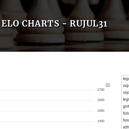
ELO CHARTS - RUJUL31
leg
zup
1700
coj
leg
1600
gro
1500
hos
hos
1400
scht