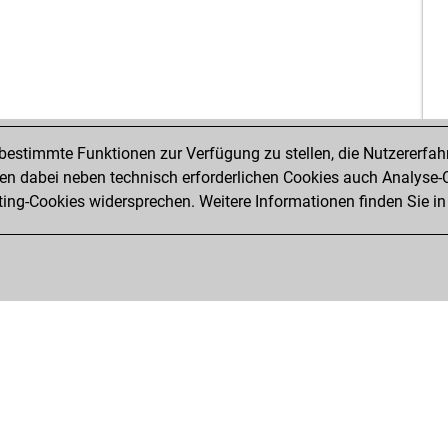
titt
mar
gre
pra
grü
tsc
gro
ioa
bli
gra
ear
kar
estimmte Funktionen zur Verfügung zu stellen, die Nutzererfah
bou
ayu
 dabei neben technisch erforderlichen Cookies auch Analyse-C
bou
ayu
ng-Cookies widersprechen. Weitere Informationen finden Sie in
bou
pr
bli
jai
bou
ayu
bou
wol
bou
ger
ear
ger
bou
ger
bou
bla
bou
cob
adi
ear
sta
ear