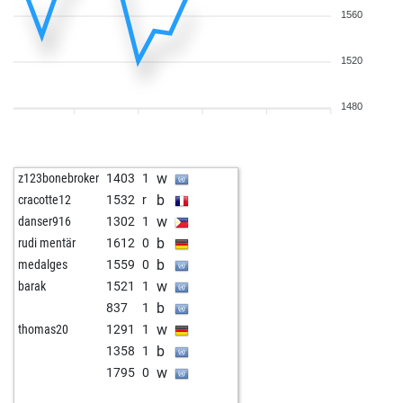
1560
1520
1480
w
z123bonebroker
1403
1
b
cracotte12
1532
r
w
danser916
1302
1
b
rudi mentär
1612
0
b
medalges
1559
0
w
barak
1521
1
b
837
1
w
thomas20
1291
1
b
1358
1
w
1795
0