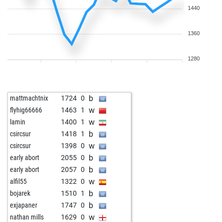
1440
1360
1280
b
mattmachtnix
1724
0
w
flyhig66666
1463
1
w
lamin
1400
1
b
csircsur
1418
1
w
csircsur
1398
0
b
early abort
2055
0
b
early abort
2057
0
w
alfil55
1322
0
b
bojarek
1510
1
b
exjapaner
1747
0
w
nathan mills
1629
0