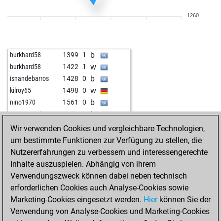
1260
b
burkhard58
1399
1
w
burkhard58
1422
1
b
isnandebarros
1428
0
w
kilroy65
1498
0
b
nino1970
1561
0
b
montenegrino111
1718
0
w
mario1962
1676
0
Wir verwenden Cookies und vergleichbare Technologien,
b
realdoof
1749
0
um bestimmte Funktionen zur Verfügung zu stellen, die
w
realdoof
1737
0
Nutzererfahrungen zu verbessern und interessengerechte
b
forextrader
1848
0
Inhalte auszuspielen. Abhängig von ihrem
w
forextrader
1840
0
Verwendungszweck können dabei neben technisch
erforderlichen Cookies auch Analyse-Cookies sowie
Marketing-Cookies eingesetzt werden.
Hier
können Sie der
Verwendung von Analyse-Cookies und Marketing-Cookies