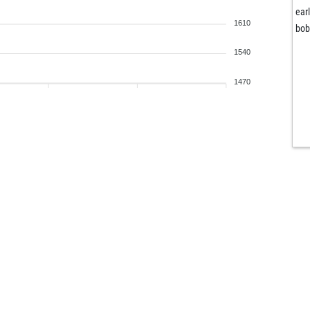
ear
1610
bob
1540
1470