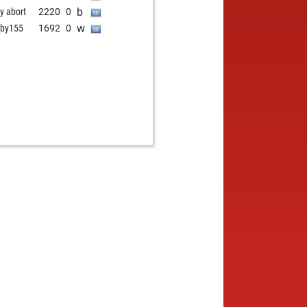
b
ly abort
2220
0
w
by155
1692
0