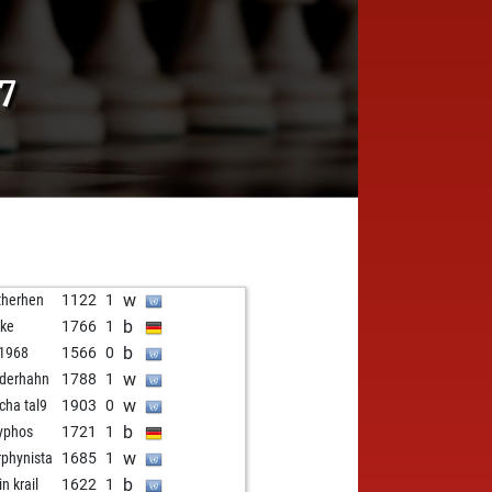
7
w
herhen
1122
1
b
ke
1766
1
b
k1968
1566
0
w
nderhahn
1788
1
w
cha tal9
1903
0
b
yphos
1721
1
w
phynista
1685
1
b
n krail
1622
1