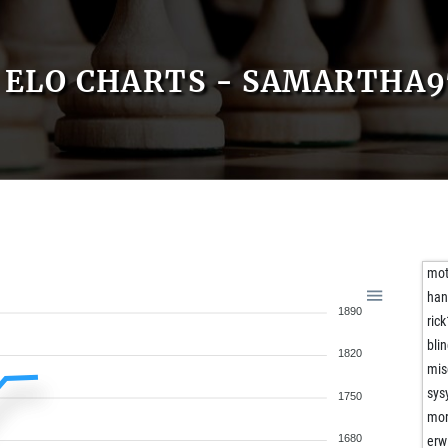
ELO CHARTS - SAMARTHA9
mot
han
1890
ric
bli
1820
mis
sys
1750
mor
1680
erwi