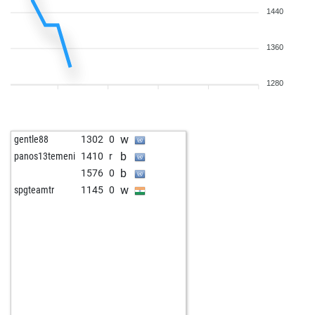
1440
1360
1280
w
gentle88
1302
0
b
panos13temeni
1410
r
b
1576
0
w
spgteamtr
1145
0