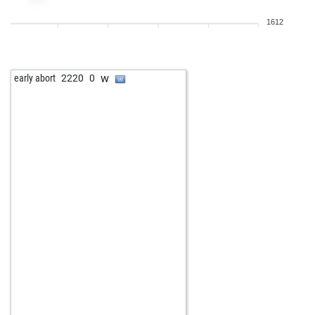
1612
w
early abort
2220
0