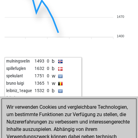
1470
1400
b
mulningsvelin
1493
0
b
spillefuglen
1632
0
w
spekulant
1751
0
w
bruno luigi
1365
1
b
leibniz_1eague
1532
0
w
felix berv
1540
r
b
palve55
1739
0
Wir verwenden Cookies und vergleichbare Technologien,
b
hammerfest
1796
0
um bestimmte Funktionen zur Verfügung zu stellen, die
w
lhuis123
1451
1
Nutzererfahrungen zu verbessern und interessengerechte
Inhalte auszuspielen. Abhängig von ihrem
Verwendungszweck können dabei neben technisch