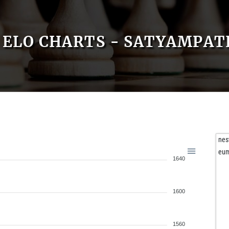
ELO CHARTS - SATYAMPA
nes
eu
1640
1600
1560