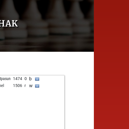
THAK
b
tpasun
1474
0
w
mel
1506
r