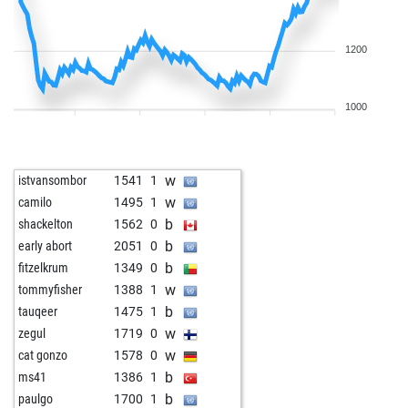
1200
1000
w
istvansombor
1541
1
w
camilo
1495
1
b
shackelton
1562
0
b
early abort
2051
0
b
fitzelkrum
1349
0
w
tommyfisher
1388
1
b
tauqeer
1475
1
w
zegul
1719
0
w
cat gonzo
1578
0
b
ms41
1386
1
b
paulgo
1700
1