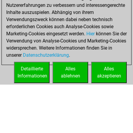
Nutzererfahrungen zu verbessern und interessengerechte
b
johnnyf12
1419
1
Inhalte auszuspielen. Abhängig von ihrem
b
abdul salam
1429
1
Verwendungszweck können dabei neben technisch
b
carlosraul52
1455
0
erforderlichen Cookies auch Analyse-Cookies sowie
b
uweh
1451
0
Marketing-Cookies eingesetzt werden.
Hier
können Sie der
b
opix
1133
0
Verwendung von Analyse-Cookies und Marketing-Cookies
w
abdul salam
1363
0
widersprechen. Weitere Informationen finden Sie in
w
early abort
1722
0
unserer
Datenschutzerklärung
.
w
jean-louis payan
985
1
b
zeksili
1281
1
Detaillierte
Alles
Alles
w
txn
1259
0
Informationen
ablehnen
akzeptieren
b
herbiines
1391
0
STARTSEITE
ERFOLGE
w
dragan12
1330
0
w
helo3
1325
0
b
freddy2
1121
1
w
freddy2
1103
0
b
deepak sahu
1255
1
b
smokeybilly
1312
0
b
colcress
1296
1