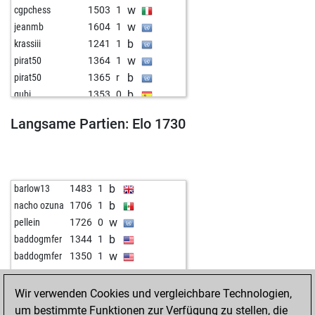
w
cgpchess
1503
1
w
jeanmb
1604
1
b
krassiii
1241
1
w
pirat50
1364
1
b
pirat50
1365
r
b
gubi
1353
0
b
kl12rt19
1414
1
Langsame Partien: Elo 1730
w
rasmussen60
1398
0
w
isolana
1848
1
w
backtothewall
1233
1
b
torno
1101
1
b
barlow13
1483
1
b
ghandhey499
1518
0
b
nacho ozuna
1706
1
w
littleknight
1523
1
w
pellein
1726
0
w
romang52
1394
1
b
baddogmfer
1344
1
b
romang52
1419
1
w
baddogmfer
1350
1
w
vinbo
1271
1
w
winkel
1366
1
Wir verwenden Cookies und vergleichbare Technologien,
b
leandromcerveira
1479
1
um bestimmte Funktionen zur Verfügung zu stellen, die
w
leandromcerveira
1474
0